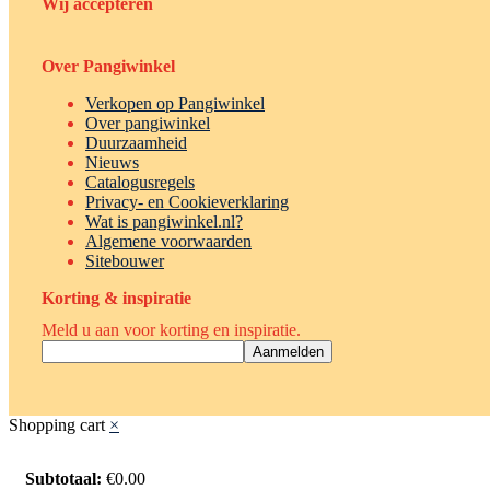
Wij accepteren
Over Pangiwinkel
Verkopen op Pangiwinkel
Over pangiwinkel
Duurzaamheid
Nieuws
Catalogusregels
Privacy- en Cookieverklaring
Wat is pangiwinkel.nl?
Algemene voorwaarden
Sitebouwer
Korting & inspiratie
Meld u aan voor korting en inspiratie.
Shopping cart
×
Subtotaal:
€
0.00