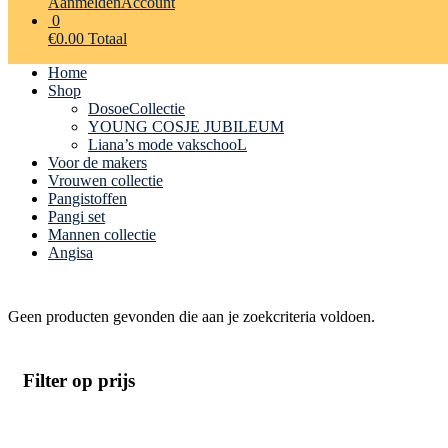
Aanmelden
Account
0
€
0.00
Totaal
Home
Shop
DosoeCollectie
YOUNG COSJE JUBILEUM
Liana’s mode vakschooL
Voor de makers
Vrouwen collectie
Pangistoffen
Pangi set
Mannen collectie
Angisa
Geen producten gevonden die aan je zoekcriteria voldoen.
Filter op prijs